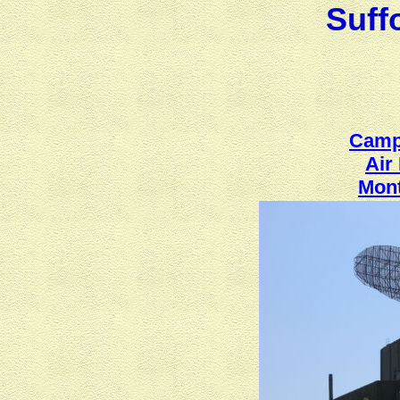
Suff
Camp
Air
Mont