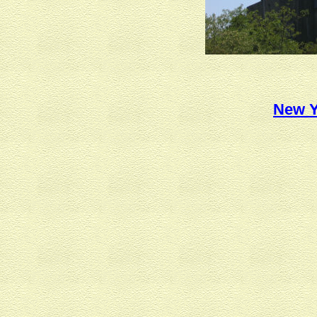
N
ew Y